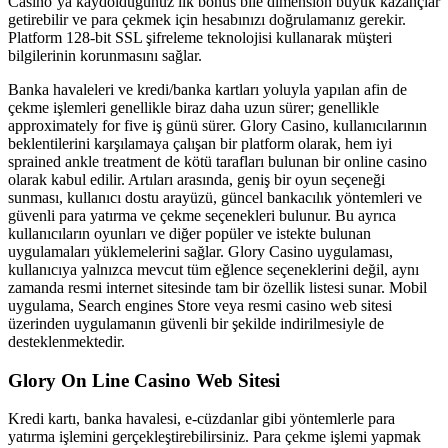
Casino’ya kaydolduğunuz ilk bonus bile dimension büyük kazançlar
getirebilir ve para çekmek için hesabınızı doğrulamanız gerekir.
Platform 128-bit SSL şifreleme teknolojisi kullanarak müşteri
bilgilerinin korunmasını sağlar.
Banka havaleleri ve kredi/banka kartları yoluyla yapılan afin de
çekme işlemleri genellikle biraz daha uzun sürer; genellikle
approximately for five iş günü sürer. Glory Casino, kullanıcılarının
beklentilerini karşılamaya çalışan bir platform olarak, hem iyi
sprained ankle treatment de kötü tarafları bulunan bir online casino
olarak kabul edilir. Artıları arasında, geniş bir oyun seçeneği
sunması, kullanıcı dostu arayüzü, güncel bankacılık yöntemleri ve
güvenli para yatırma ve çekme seçenekleri bulunur. Bu ayrıca
kullanıcıların oyunları ve diğer popüler ve istekte bulunan
uygulamaları yüklemelerini sağlar. Glory Casino uygulaması,
kullanıcıya yalnızca mevcut tüm eğlence seçeneklerini değil, aynı
zamanda resmi internet sitesinde tam bir özellik listesi sunar. Mobil
uygulama, Search engines Store veya resmi casino web sitesi
üzerinden uygulamanın güvenli bir şekilde indirilmesiyle de
desteklenmektedir.
Glory On Line Casino Web Sitesi
Kredi kartı, banka havalesi, e-cüzdanlar gibi yöntemlerle para
yatırma işlemini gerçekleştirebilirsiniz. Para çekme işlemi yapmak