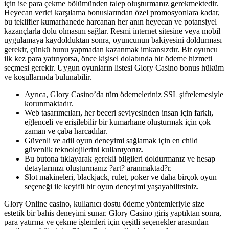
için ise para çekme bölümünden talep oluşturmanız gerekmektedir.
Heyecan verici karşılama bonuslarından özel promosyonlara kadar,
bu teklifler kumarhanede harcanan her anın heyecan ve potansiyel
kazançlarla dolu olmasını sağlar. Resmi internet sitesine veya mobil
uygulamaya kaydolduktan sonra, oyuncunun bakiyesini doldurması
gerekir, çünkü bunu yapmadan kazanmak imkansızdır. Bir oyuncu
ilk kez para yatırıyorsa, önce kişisel dolabında bir ödeme hizmeti
seçmesi gerekir. Uygun oyunların listesi Glory Casino bonus hüküm
ve koşullarında bulunabilir.
Ayrıca, Glory Casino’da tüm ödemeleriniz SSL şifrelemesiyle
korunmaktadır.
Web tasarımcıları, her beceri seviyesinden insan için farklı,
eğlenceli ve erişilebilir bir kumarhane oluşturmak için çok
zaman ve çaba harcadılar.
Güvenli ve adil oyun deneyimi sağlamak için en child
güvenlik teknolojilerini kullanıyoruz.
Bu butona tıklayarak gerekli bilgileri doldurmanız ve hesap
detaylarınızı oluşturmanız ?art? aranmaktad?r.
Slot makineleri, blackjack, rulet, poker ve daha birçok oyun
seçeneği ile keyifli bir oyun deneyimi yaşayabilirsiniz.
Glory Online casino, kullanıcı dostu ödeme yöntemleriyle size
estetik bir bahis deneyimi sunar. Glory Casino giriş yaptıktan sonra,
para yatırma ve çekme işlemleri için çeşitli seçenekler arasından