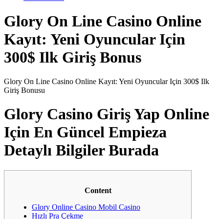
Glory On Line Casino Online
Kayıt: Yeni Oyuncular Için
300$ Ilk Giriş Bonus
Glory On Line Casino Online Kayıt: Yeni Oyuncular Için 300$ Ilk
Giriş Bonusu
Glory Casino Giriş Yap Online
Için En Güncel Empieza
Detaylı Bilgiler Burada
Content
Glory Online Casino Mobil Casino
Hızlı Pra Çekme