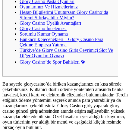
Glory Casino Pasta Oyunları
Oyunlarımız Ve Hizmetlerimiz
Hesap Bilgilerimi Unutursam Glory Casino’da
Şifremi Sıfırlayabilir Miyim?
Glory Casino Üyelik Avantajları
Glory Casino İncelemesi
Sorumlu Kumar Oynama
Bankacılık Seçenekleri – Glory Casino Para
Çekme Empieza Yatırma
Türkiye’de Glory Casino Giriş Çevrimiçi Slot Ve
Diğer Oyunları Oynayı
Glory Casino’de Spor Bahisleri ⚽️
Bu sayede glorycasino’da biriken kazançlarınızı en kısa sürede
çekebilirsiniz. Kullanıcı dostu ödeme yöntemleri arasında banka
havalesi, kredi kartı ve elektronik cüzdanlar bulunmaktadır. Tercih
ettiğiniz ödeme yöntemini seçerek anında para yatırabilir ya da
kazançlarınızı çekebilirsiniz. Glory Casino giriş yaparak glory
casino güncel giriş adresinden anında erişim sağlayabilir, yüksek
kazançlar elde edebilirsin. Özel fırsatların yer aldığı bir kaydırıcı,
oyun türlerinin yer aldığı bir menü ve aşağıdaki küçük resimde
birkaç oyun bulunur.