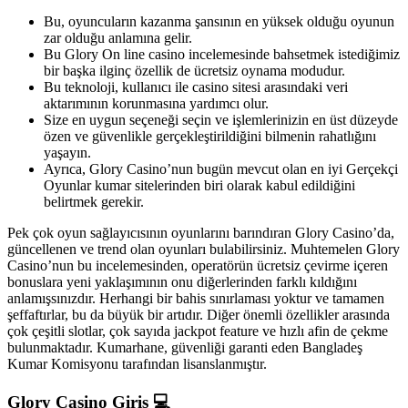
Bu, oyuncuların kazanma şansının en yüksek olduğu oyunun
zar olduğu anlamına gelir.
Bu Glory On line casino incelemesinde bahsetmek istediğimiz
bir başka ilginç özellik de ücretsiz oynama modudur.
Bu teknoloji, kullanıcı ile casino sitesi arasındaki veri
aktarımının korunmasına yardımcı olur.
Size en uygun seçeneği seçin ve işlemlerinizin en üst düzeyde
özen ve güvenlikle gerçekleştirildiğini bilmenin rahatlığını
yaşayın.
Ayrıca, Glory Casino’nun bugün mevcut olan en iyi Gerçekçi
Oyunlar kumar sitelerinden biri olarak kabul edildiğini
belirtmek gerekir.
Pek çok oyun sağlayıcısının oyunlarını barındıran Glory Casino’da,
güncellenen ve trend olan oyunları bulabilirsiniz. Muhtemelen Glory
Casino’nun bu incelemesinden, operatörün ücretsiz çevirme içeren
bonuslara yeni yaklaşımının onu diğerlerinden farklı kıldığını
anlamışsınızdır. Herhangi bir bahis sınırlaması yoktur ve tamamen
şeffaftırlar, bu da büyük bir artıdır. Diğer önemli özellikler arasında
çok çeşitli slotlar, çok sayıda jackpot feature ve hızlı afin de çekme
bulunmaktadır. Kumarhane, güvenliği garanti eden Bangladeş
Kumar Komisyonu tarafından lisanslanmıştır.
Glory Casino Giriş 💻