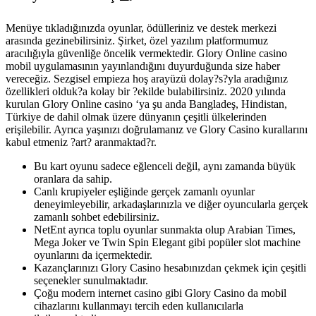
Menüye tıkladığınızda oyunlar, ödülleriniz ve destek merkezi
arasında gezinebilirsiniz. Şirket, özel yazılım platformumuz
aracılığıyla güvenliğe öncelik vermektedir. Glory Online casino
mobil uygulamasının yayınlandığını duyurduğunda size haber
vereceğiz. Sezgisel empieza hoş arayüzü dolay?s?yla aradığınız
özellikleri olduk?a kolay bir ?ekilde bulabilirsiniz. 2020 yılında
kurulan Glory Online casino ‘ya şu anda Bangladeş, Hindistan,
Türkiye de dahil olmak üzere dünyanın çeşitli ülkelerinden
erişilebilir. Ayrıca yaşınızı doğrulamanız ve Glory Casino kurallarını
kabul etmeniz ?art? aranmaktad?r.
Bu kart oyunu sadece eğlenceli değil, aynı zamanda büyük
oranlara da sahip.
Canlı krupiyeler eşliğinde gerçek zamanlı oyunlar
deneyimleyebilir, arkadaşlarınızla ve diğer oyuncularla gerçek
zamanlı sohbet edebilirsiniz.
NetEnt ayrıca toplu oyunlar sunmakta olup Arabian Times,
Mega Joker ve Twin Spin Elegant gibi popüler slot machine
oyunlarını da içermektedir.
Kazançlarınızı Glory Casino hesabınızdan çekmek için çeşitli
seçenekler sunulmaktadır.
Çoğu modern internet casino gibi Glory Casino da mobil
cihazlarını kullanmayı tercih eden kullanıcılarla