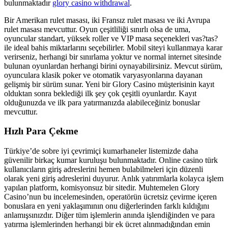
bulunmaktadır
glory casino withdrawal
.
Bir Amerikan rulet masası, iki Fransız rulet masası ve iki Avrupa
rulet masası mevcuttur. Oyun çeşitliliği sınırlı olsa de uma,
oyuncular standart, yüksek roller ve VIP masa seçenekleri vas?tas?
ile ideal bahis miktarlarını seçebilirler. Mobil siteyi kullanmaya karar
verirseniz, herhangi bir sınırlama yoktur ve normal internet sitesinde
bulunan oyunlardan herhangi birini oynayabilirsiniz. Mevcut sürüm,
oyunculara klasik poker ve otomatik varyasyonlarına dayanan
gelişmiş bir sürüm sunar. Yeni bir Glory Casino müşterisinin kayıt
olduktan sonra beklediği ilk şey çok çeşitli oyunlardır. Kayıt
olduğunuzda ve ilk para yatırmanızda alabileceğiniz bonuslar
mevcuttur.
Hızlı Para Çekme
Türkiye’de sobre iyi çevrimiçi kumarhaneler listemizde daha
güvenilir birkaç kumar kuruluşu bulunmaktadır. Online casino türk
kullanıcıların giriş adreslerini hemen bulabilmeleri için düzenli
olarak yeni giriş adreslerini duyurur. Anlık yatırımlarla kolayca işlem
yapılan platform, komisyonsuz bir sitedir. Muhtemelen Glory
Casino’nun bu incelemesinden, operatörün ücretsiz çevirme içeren
bonuslara en yeni yaklaşımının onu diğerlerinden farklı kıldığını
anlamışsınızdır. Diğer tüm işlemlerin anında işlendiğinden ve para
yatırma işlemlerinden herhangi bir ek ücret alınmadığından emin