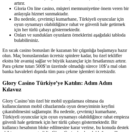
artırır.
Gloria On line casino, müşteri memnuniyetine önem veren bir
anlayışla hizmet sunmaktadır.
Bu nedenle, çevrimiçi kumarhane, Türkiyeli oyuncular için
oyun oynamayı olabildiğince rahat ve güvenli hale getirmek
için her türlü çabayı göstermektedir.
Onları ve sundukları oyunların örneklerini aşağıdaki tabloda
bulabilirsiniz.
En sıcak casino bonusları ile kazanan bir çılgınlığa başlamaya hazır
olun. Maç bonuslarından ücretsiz spinlere kadar, bu özel teklifler
ekstra bir avantaj sağlar ve büyük kazançlar için fırsatlarınızı artırır.
Para çekme tutarı 500$’ın üzerinde olmadığı sürece 10$’a mal olan
banka havaleleri dışında tüm para çekme işlemleri ücretsizdir.
Glory Casino Türkiye’ye Katılın: Adım Adım
Kılavuz
Glory Casino’nin özel bir mobil uygulaması olmasa da
kullanıcılarının mobil cihazlarında oyun deneyiminin keyfini
çıkarabilmesini sağlamıştır. Bu nedenle, çevrimiçi kumarhane,
Türkiyeli oyuncular için oyun oynamayı olabildiğince rahat empieza
güvenli hale getirmek için her türlü çabayı göstermektedir. Bir
kullanıcı hesabının bloke edilmesine karar verirse, bu konuda destek